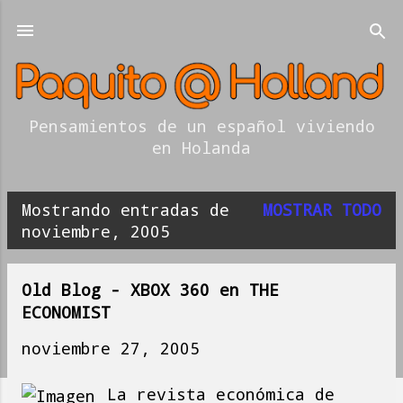
Ir al contenido principal
Pensamientos de un español viviendo
en Holanda
Mostrando entradas de
MOSTRAR TODO
E
noviembre, 2005
n
t
Old Blog - XBOX 360 en THE
ECONOMIST
r
noviembre 27, 2005
a
d
La revista económica de