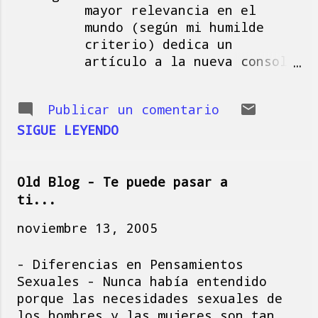
mayor relevancia en el
a
mundo (según mi humilde
s
criterio) dedica un
artículo a la nueva consola
de videojuegos de Microsoft
y de paso habla sobre esta
Publicar un comentario
industria.
http://www.economist.com/ag
SIGUE LEYENDO
enda/displaystory.cfm?
story_id=5191791 Feliz
letura :-)
Old Blog - Te puede pasar a
ti...
noviembre 13, 2005
- Diferencias en Pensamientos
Sexuales - Nunca había entendido
porque las necesidades sexuales de
los hombres y las mujeres son tan