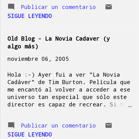
ir abriendo boca... Y digo
emocionales como mujer". Al final,
Publicar un comentario
esto porque en breve
asumí resignadamente que esa noche
publicaré un post sobre mi
SIGUE LEYENDO
no iba a follar, así que me dormí
experiencia en Banlieu
como tienda de campaña. A los días
parisina (cuando estuve
fuimos de compras al centro
trabajando en París y vivía
comercial. Yo la miraba mient...
Old Blog - La Novia Cadaver (y
en el 77 "Marne la Vallée",
algo más)
frontera con el
noviembre 06, 2005
departamento 93, "Seine
Sant Denis"... Así
Hola :-) Ayer fui a ver "La Novia
entenderemos un poquito
Cadáver" de Tim Burton. Película que
mejor qué sucede en casa de
me encantó al volver a acceder a ese
nuestros ilustres vecinos
universo tan especial que sólo este
galos. Un saludo.
director es capaz de recrear. Si te
gustó "The Nightmare Before
Christmas", ésta es una de esas
Publicar un comentario
pelis que tendrás que ir a ver.
Importante: si vas a verla, hazlo en
SIGUE LEYENDO