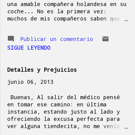
una amable compañera holandesa en su
a
coche... No es la primera vez:
s
muchos de mis compañeros saben que
me gusta caminar y me ven, todas las
mañanas, haciendo esos kilómetros de
Publicar un comentario
diferencia entre el punto de origen
desde donde se mide mi vida aquí y
SIGUE LEYENDO
donde empieza esa otra parte de la
que uno, sabio a veces, inconsciente
las que más, procura mantener en
Detalles y Prejuicios
silencio... Pero dado que la buena
junio 06, 2013
mujer no sabía de mis sanas
costumbres y dado el tiempo
Buenas, Al salir del médico pensé
cambiante que me ofrecía el segundo
en tomar ese camino: en última
día de verano (sí amiguitos: verano
instancia, estando justo al lado y
y lloviendo, como mandan los cánones
ofreciendo la excusa perfecta para
que nos prometieron en Maastricht al
ver alguna tiendecita, no me venía
unirnos a la Comunidad Económica
tomar esa ruta en lugar de evitar el
Europea), acepté la invitación