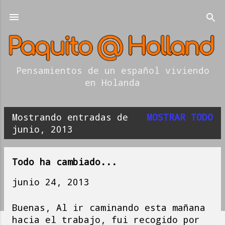
Ir al contenido principal
Pensamientos de un español viviendo
en Holanda
Mostrando entradas de
MOSTRAR TODO
E
junio, 2013
n
t
Todo ha cambiado...
r
junio 24, 2013
a
Buenas, Al ir caminando esta mañana
d
hacia el trabajo, fui recogido por