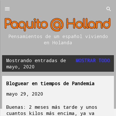
Ir al contenido principal
Pensamientos de un español viviendo
en Holanda
Mostrando entradas de
MOSTRAR TODO
E
mayo, 2020
n
t
Bloguear en tiempos de Pandemia
r
mayo 29, 2020
a
Buenas: 2 meses más tarde y unos
d
cuantos kilos más encima, ya va