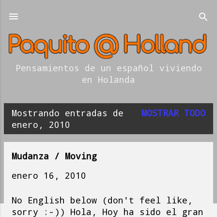
Ir al contenido principal
Pensamientos de un español viviendo
en Holanda
Mostrando entradas de
MOSTRAR TODO
E
enero, 2010
n
t
Mudanza / Moving
r
enero 16, 2010
a
No English below (don't feel like,
d
sorry :-)) Hola, Hoy ha sido el gran