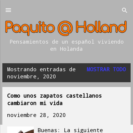
Ir al contenido principal
Pensamientos de un español viviendo
en Holanda
Mostrando entradas de
MOSTRAR TODO
E
noviembre, 2020
n
t
Como unos zapatos castellanos
cambiaron mi vida
r
noviembre 28, 2020
a
d
Buenas: La siguiente