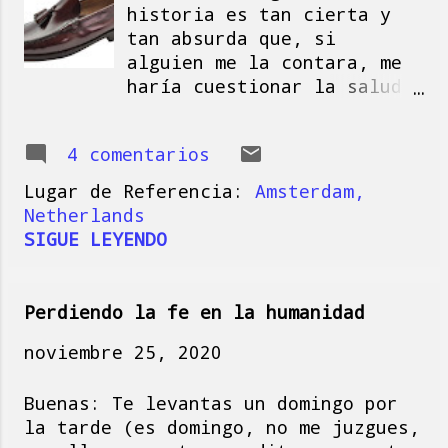
historia es tan cierta y
a
tan absurda que, si
s
alguien me la contara, me
haría cuestionar la salud
mental de la persona que
me lo estuviera diciendo.
4 comentarios
Esto lo sé porque, en los
últimos días, al hilo de
Lugar de Referencia:
Amsterdam,
un par de conversaciones
Netherlands
con personas de mi
SIGUE LEYENDO
entorno, donde la
circunstancia vino a
colación, cuando me acordé
Perdiendo la fe en la humanidad
de la anécdota y empecé a
relatarla, la reacción de
noviembre 25, 2020
mis interlocutores fue
parecida a lo que te acabo
Buenas: Te levantas un domingo por
de decir. Afortunadamente,
la tarde (es domingo, no me juzgues,
aún me queda un poquito de