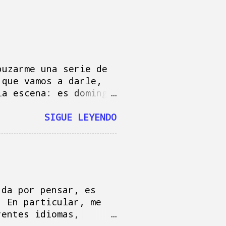
puzarme una serie de
 que vamos a darle,
la escena: es domingo
Baby Reindeer "
 Mac, escribiendo
SIGUE LEYENDO
 escribir estas
s y felicitar a Mamá
re llego a tiempo,
ndo coladas,
bir lo que sea, por
turrón, cierto: según
 da por pensar, es
s por mi precaución
. En particular, me
rentes idiomas,
e distintas, a pesar