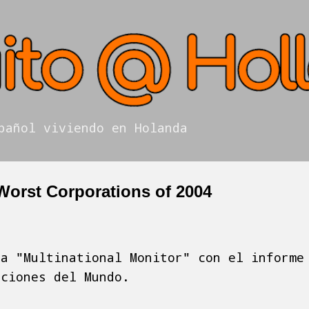
Ir al contenido principal
pañol viviendo en Holanda
Worst Corporations of 2004
ta "Multinational Monitor" con el informe
aciones del Mundo.