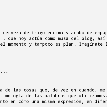
a cerveza de trigo encima y acabo de empa
e , que hoy actúa como musa del blog, así
 el momento y tampoco es plan. Imagínate 
do, la tele vomita la serie de Netflix " 
aquito me mira desconsolada aporreando al
eso y hago la multitarea de ver la serie,
omentarios, mensajes, correos electrónico
r...
e la madre, porque soy un desastre, siemp
 ha sido un día de dimes y diretes, hacie
ga-platos y la sensación urgente de escri
que el blog languidezca. Al turrón... Al 
a de las cosas que, de vez en cuando, me
está lleno de costuras dentales provocada
timología de las palabras que utilizamos
del COVID ...
rto en cómo una misma expresión, en dife
labras que, en sí mismas, son ligerament