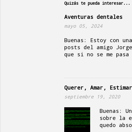
r
Quizás te pueda interesar...
i
Aventuras dentales
o
mayo 05, 2024
s
Buenas: Estoy con un
posts del amigo Jorg
que si no se me pasa
en Holanda, es solea
mientras la señora P
como un puñetero pos
palabras, escribir c
Querer, Amar, Estima
Paquito por el día d
pero tampoco mucho y
septiembre 19, 2020
limpiando cosas, fre
aquello de no dejar 
Buenas: Un
te escribo, mi boca 
sobre la e
durante los tiempos 
quedo abso
utiliza pa