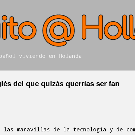
Ir al contenido principal
pañol viviendo en Holanda
glés del que quizás querrías ser fan
e las maravillas de la tecnología y de co