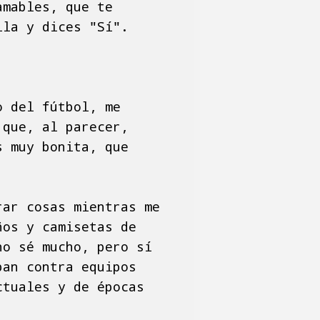
amables, que te
lla y dices "Sí".
o del fútbol, me
 que, al parecer,
s muy bonita, que
rar cosas mientras me
ños y camisetas de
no sé mucho, pero sí
ban contra equipos
ctuales y de épocas