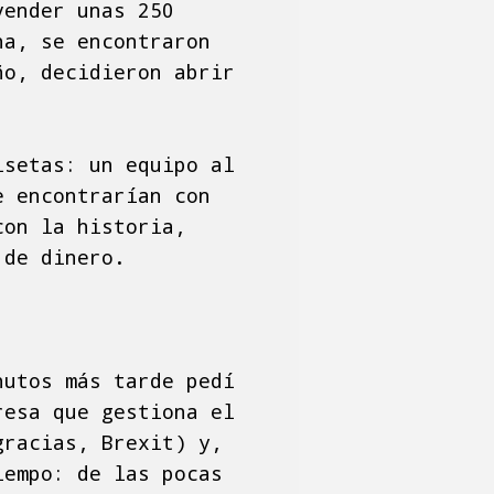
vender unas 250
na, se encontraron
ño, decidieron abrir
isetas: un equipo al
e encontrarían con
con la historia,
 de dinero.
nutos más tarde pedí
resa que gestiona el
gracias, Brexit) y,
iempo: de las pocas