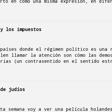
del COVID ...
rto en cómo una misma expresión, en dife
labras que, en sí mismas, son ligerament
significación del objeto o de la acción 
s, en uno de esos momentos donde, en mi 
ué muy bien, se me vino a la cabeza la p
 y los impuestos
inglés, obviamente identificas la palabr
”, pero en ese momento, la descomposició
u significado: “break”, “romper” y fast,
 países donde el régimen político es una 
empieza a pensar en el origen de la expr
elen llamar la atención son cómo las demo
 ayuno”, como fórmula que proviene de un
arias (un contrasentido en el sentido est
as de horas de comida tendrían algo que 
n una serie de leyes que protegen a la fi
entos de las personas que, en su momento
pago de impuestos. En España, aunque los 
de lo que actualmente utilizamos par...
 entre ellos, la inviolabilidad del jefe 
ne ante la ley y que explica una serie de
 de judíos
emos ido conociendo, una de las cosas de 
impuestos sobre los emolumentos que recib
ra pagar a los empleados o gastos directo
 españoles tienen en cambio una serie de 
ta semana voy a ver una película holande