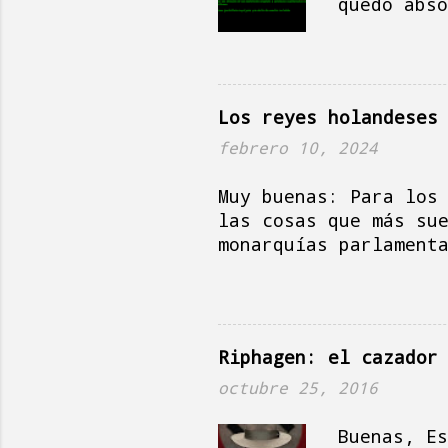
durante los tiempos 
quedo abso
utiliza pa
de que la 
par de año
en no sé q
Los reyes holandeses
Si hablas 
“desayunar
febrero 10, 2024
confirmó s
Muy buenas: Para los
donde uno 
las cosas que más su
“romper el
monarquías parlament
las fórmul
esos términos) tiene
comportami
tan lógicas como el 
resultado 
serie de beneficios,
técnicamente es impu
Riphagen: el cazador
largo de los años, h
es sobre el pago de 
octubre 25, 2016
(salario y dinero pa
española). Los Reyes
Buenas, Es