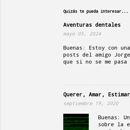
a
r
Quizás te pueda interesar...
i
Aventuras dentales
o
mayo 05, 2024
s
Buenas: Estoy con un
posts del amigo Jorg
que si no se me pasa
en Holanda, es solea
mientras la señora P
como un puñetero pos
palabras, escribir c
Querer, Amar, Estima
Paquito por el día d
pero tampoco mucho y
septiembre 19, 2020
limpiando cosas, fre
aquello de no dejar 
Buenas: Un
te escribo, mi boca 
sobre la e