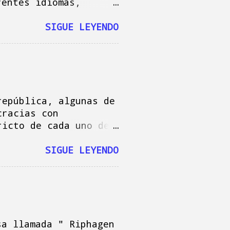
rentes idiomas,
e distintas, a pesar
sea igual. Hace un
SIGUE LEYENDO
nube, estaba pensando
alabra, “breakfast”.
a: “desayuno” o
n de la misma
 “ayunar”. Ahí es
república, algunas de
esión y del verbo:
cracias con
 mundo donde, quizás
ricto de cada uno de
ver con los
gura del rey de cosas
, dieron con el
reyes tienen una
SIGUE LEYENDO
del estado, que
 desmanes que, a lo
las que no se escapan
en como asignación
s de la casa real
figuras curiosas para
sa llamada " Riphagen