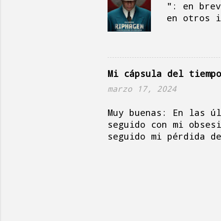
eludir gastos: puede
": en brev
del Estado mantenien
en otros i
Riphagen 
tienen un 
través de 
años que s
Mi cápsula del tiemp
un muy efe
judíos que
marzo 17, 2024
señor es a
Muy buenas: En las ú
la guerra 
seguido con mi obses
la ayuda d
seguido mi pérdida d
consiguió 
ordenata, ir a la op
en especia
sacado de la factorí
higienistas se dan e
en el fregadero hast
en las estanterías, 
de alguna manera o d
a limpiar armarios o