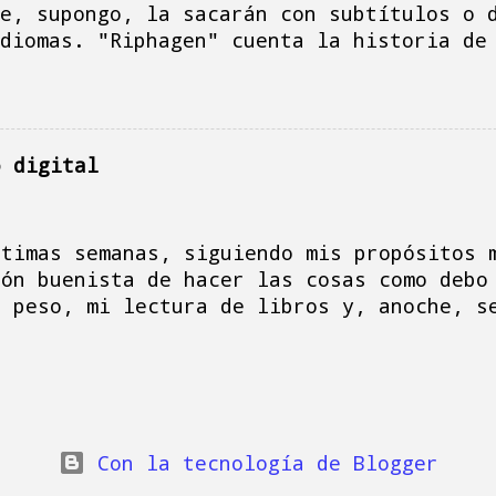
n por ejemplo poner todos sus bienes a no
e, supongo, la sacarán con subtítulos o 
do el usufructo de...
diomas. "Riphagen" cuenta la historia de
(artículo en la Wikipedia en holandés: de
artículo en inglés o en castellano), un 
sus inicios como delincuente (aprendió e
e pasó en América, de los 12 a los 15), 
o digital
ctivo colaboracionista que delató, buscó
 pudo en Holanda, durante la ocupación n
terradora, desde el inicio de su vida ha
ltimas semanas, siguiendo mis propósitos 
acabó, consiguió cruzar la frontera espa
ión buenista de hacer las cosas como debo
e un jesuita español, consiguió escapar 
e peso, mi lectura de libros y, anoche, s
rehacer su vida, siempre viviendo a cost
ción del menú que te permite dejarlo como
l gente de la clase alta, mujere...
a donde fue fabricado y empezar desde cer
n todo tipo de ámbitos de la vida: desde 
a pasar la aspiradora, poner la lavadora 
cuando uno entra en según qué acciones es
Con la tecnología de Blogger
e otra, esto acaba dando frutos. ¿Cuántas
 cajones y, en el proceso encontrarte con