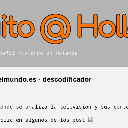
Ir al contenido principal
pañol viviendo en Holanda
 elmundo.es - descodificador
donde se analiza la televisión y sus cont
 clic en algunos de los post