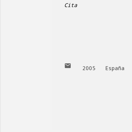
Cita
2005
España
C
o
m
e
n
t