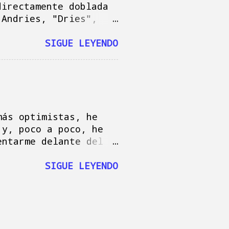
mbre de Patrimonio
directamente doblada
 Andries, "Dries",
safortunadamente no
holandés que, a
SIGUE LEYENDO
l oficio en los tres
logró convertirse en
 y robó a todos los
azi. La historia del
sta el final: cuando
más optimistas, he
ñola y, a través de
 y, poco a poco, he
a Argentina, donde
entarme delante del
a de unos y de otros,
 si lo hubieran
o. Las obsesiones
SIGUE LEYENDO
limpiar unos platos
u ordenar los libros
 mejor fluir porque,
 veces te has puesto
 objetos de cualquier