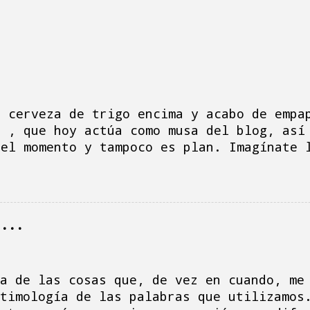
a cerveza de trigo encima y acabo de empa
e , que hoy actúa como musa del blog, así
 el momento y tampoco es plan. Imagínate 
do, la tele vomita la serie de Netflix " 
aquito me mira desconsolada aporreando al
eso y hago la multitarea de ver la serie,
omentarios, mensajes, correos electrónico
r...
e la madre, porque soy un desastre, siemp
 ha sido un día de dimes y diretes, hacie
ga-platos y la sensación urgente de escri
que el blog languidezca. Al turrón... Al 
a de las cosas que, de vez en cuando, me
está lleno de costuras dentales provocada
timología de las palabras que utilizamos