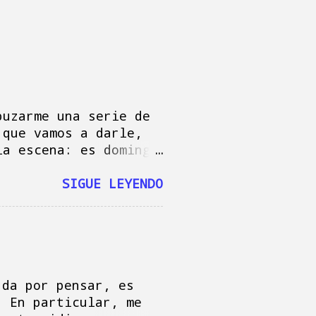
puzarme una serie de
 que vamos a darle,
la escena: es domingo
Baby Reindeer "
 Mac, escribiendo
SIGUE LEYENDO
 escribir estas
s y felicitar a Mamá
re llego a tiempo,
ndo coladas,
bir lo que sea, por
turrón, cierto: según
 da por pensar, es
s por mi precaución
. En particular, me