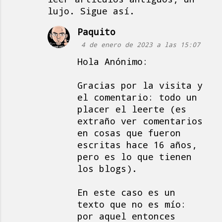
lujo. Sigue así.
i
o
Paquito
s
4 de enero de 2023 a las 15:07
Hola Anónimo:
Gracias por la visita y
el comentario: todo un
placer el leerte (es
extraño ver comentarios
en cosas que fueron
escritas hace 16 años,
pero es lo que tienen
los blogs).
En este caso es un
texto que no es mío:
por aquel entonces