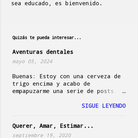
P
sea educado, es bienvenido.
u
b
l
i
Quizás te pueda interesar...
c
a
Aventuras dentales
r
mayo 05, 2024
u
n
Buenas: Estoy con una cerveza de
c
trigo encima y acabo de
o
empapuzarme una serie de posts
m
del amigo Jorge , que hoy actúa
e
como musa del blog, así que vamos
SIGUE LEYENDO
n
a darle, que si no se me pasa el
t
momento y tampoco es plan.
a
Querer, Amar, Estimar...
Imagínate la escena: es domingo
r
en Holanda, es soleado, la tele
septiembre 19, 2020
i