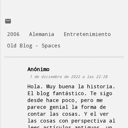
2006
Alemania
Entretenimiento
Old Blog - Spaces
Anónimo
C
1 de diciembre de 2022 a las 22:28
o
Hola. Muy buena la historia.
m
El blog fantástico. Te sigo
e
desde hace poco, pero me
n
parece genial la forma de
t
contar las cosas. Y el ver
a
las cosas con perspectiva al
leer artículos antiguos, un
r