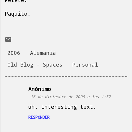
Petete.
Paquito.
2006
Alemania
Old Blog - Spaces
Personal
Anónimo
C
16 de diciembre de 2009 a las 1:57
o
uh. interesting text.
m
e
RESPONDER
n