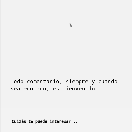
t
a
r
i
o
s
Todo comentario, siempre y cuando
P
sea educado, es bienvenido.
u
b
l
i
Quizás te pueda interesar...
c
a