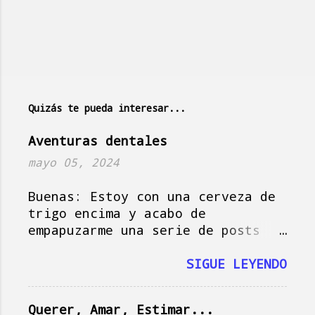
m
e
n
t
a
Quizás te pueda interesar...
r
i
Aventuras dentales
o
mayo 05, 2024
s
Buenas: Estoy con una cerveza de
trigo encima y acabo de
empapuzarme una serie de posts
del amigo Jorge , que hoy actúa
como musa del blog, así que vamos
SIGUE LEYENDO
a darle, que si no se me pasa el
momento y tampoco es plan.
Querer, Amar, Estimar...
Imagínate la escena: es domingo