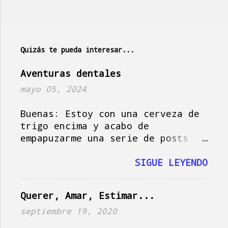
n
t
a
Quizás te pueda interesar...
r
i
Aventuras dentales
o
mayo 05, 2024
s
Buenas: Estoy con una cerveza de
trigo encima y acabo de
empapuzarme una serie de posts
del amigo Jorge , que hoy actúa
como musa del blog, así que vamos
SIGUE LEYENDO
a darle, que si no se me pasa el
momento y tampoco es plan.
Querer, Amar, Estimar...
Imagínate la escena: es domingo
en Holanda, es soleado, la tele
septiembre 19, 2020
vomita la serie de Netflix " Baby