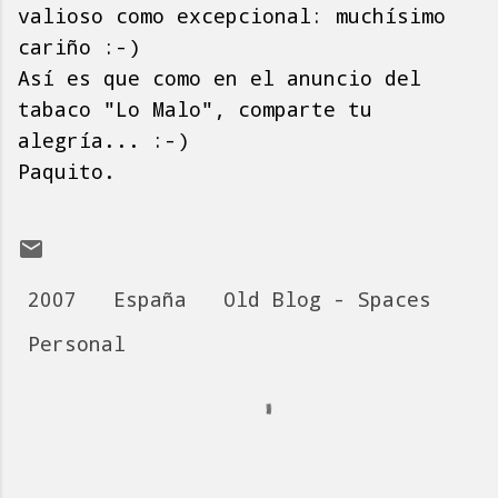
valioso como excepcional: muchísimo
cariño :-)
Así es que como en el anuncio del
tabaco "Lo Malo", comparte tu
alegría... :-)
Paquito.
2007
España
Old Blog - Spaces
Personal
C
o
m
e