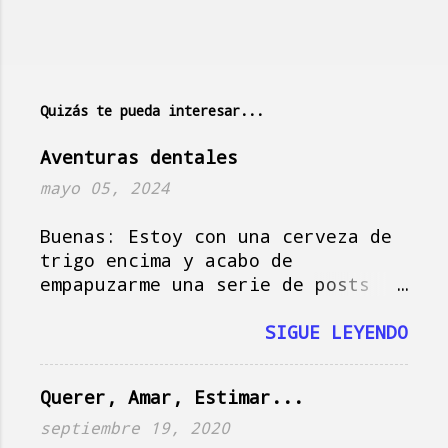
e
n
t
a
Quizás te pueda interesar...
r
i
Aventuras dentales
o
mayo 05, 2024
s
Buenas: Estoy con una cerveza de
trigo encima y acabo de
empapuzarme una serie de posts
del amigo Jorge , que hoy actúa
como musa del blog, así que vamos
SIGUE LEYENDO
a darle, que si no se me pasa el
momento y tampoco es plan.
Querer, Amar, Estimar...
Imagínate la escena: es domingo
en Holanda, es soleado, la tele
septiembre 19, 2020