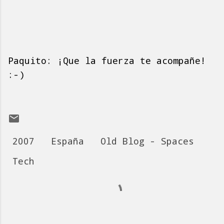
Paquito: ¡Que la fuerza te acompañe!
:-)
2007
España
Old Blog - Spaces
Tech
C
o
m