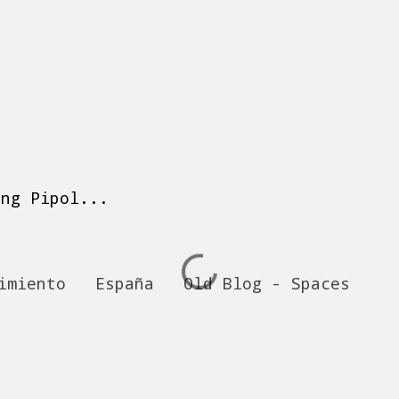
ing Pipol...
imiento
España
Old Blog - Spaces