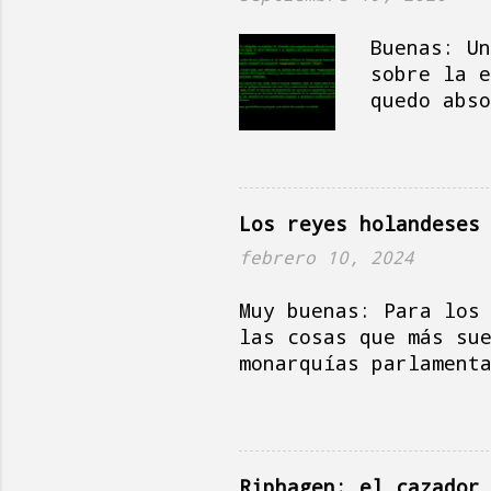
limpiando cosas, fre
aquello de no dejar 
Buenas: Un
te escribo, mi boca 
sobre la e
durante los tiempos 
quedo abso
utiliza pa
de que la 
par de año
en no sé q
Los reyes holandeses
Si hablas 
“desayunar
febrero 10, 2024
confirmó s
Muy buenas: Para los
donde uno 
las cosas que más su
“romper el
monarquías parlament
las fórmul
esos términos) tiene
comportami
tan lógicas como el 
resultado 
serie de beneficios,
técnicamente es impu
Riphagen: el cazador