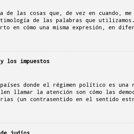
ga-platos y la sensación urgente de escri
que el blog languidezca. Al turrón... Al 
a de las cosas que, de vez en cuando, me
está lleno de costuras dentales provocada
timología de las palabras que utilizamos
del COVID ...
rto en cómo una misma expresión, en dife
labras que, en sí mismas, son ligerament
significación del objeto o de la acción 
s, en uno de esos momentos donde, en mi 
ué muy bien, se me vino a la cabeza la p
 y los impuestos
inglés, obviamente identificas la palabr
”, pero en ese momento, la descomposició
u significado: “break”, “romper” y fast,
 países donde el régimen político es una 
empieza a pensar en el origen de la expr
elen llamar la atención son cómo las demo
 ayuno”, como fórmula que proviene de un
arias (un contrasentido en el sentido est
as de horas de comida tendrían algo que 
n una serie de leyes que protegen a la fi
entos de las personas que, en su momento
pago de impuestos. En España, aunque los 
de lo que actualmente utilizamos par...
 entre ellos, la inviolabilidad del jefe 
ne ante la ley y que explica una serie de
 de judíos