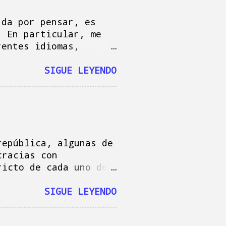
bir lo que sea, por
turrón, cierto: según
 da por pensar, es
s por mi precaución
. En particular, me
rentes idiomas,
e distintas, a pesar
sea igual. Hace un
SIGUE LEYENDO
nube, estaba pensando
alabra, “breakfast”.
a: “desayuno” o
n de la misma
 “ayunar”. Ahí es
república, algunas de
esión y del verbo:
cracias con
 mundo donde, quizás
ricto de cada uno de
ver con los
gura del rey de cosas
, dieron con el
reyes tienen una
SIGUE LEYENDO
del estado, que
 desmanes que, a lo