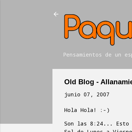
Pensamientos de un es
Old Blog - Allanami
junio 07, 2007
Hola Hola! :-)
Son las 8:24... Esto
Sol de Lunes a Viern