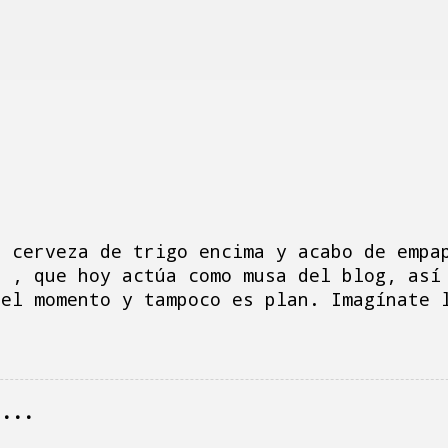
a cerveza de trigo encima y acabo de empa
e , que hoy actúa como musa del blog, así
 el momento y tampoco es plan. Imagínate 
do, la tele vomita la serie de Netflix " 
aquito me mira desconsolada aporreando al
eso y hago la multitarea de ver la serie,
omentarios, mensajes, correos electrónico
r...
e la madre, porque soy un desastre, siemp
 ha sido un día de dimes y diretes, hacie