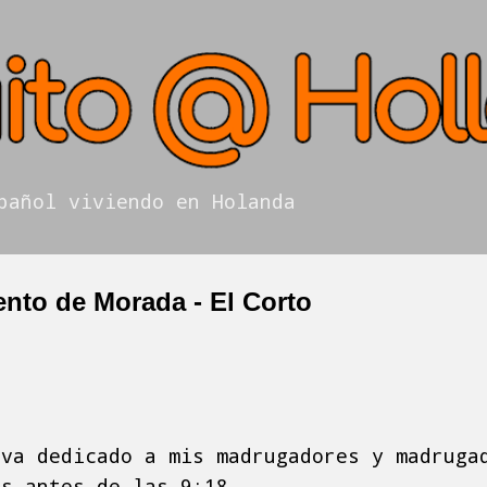
Ir al contenido principal
pañol viviendo en Holanda
ento de Morada - El Corto
 va dedicado a mis madrugadores y madruga
es antes de las 9:18...