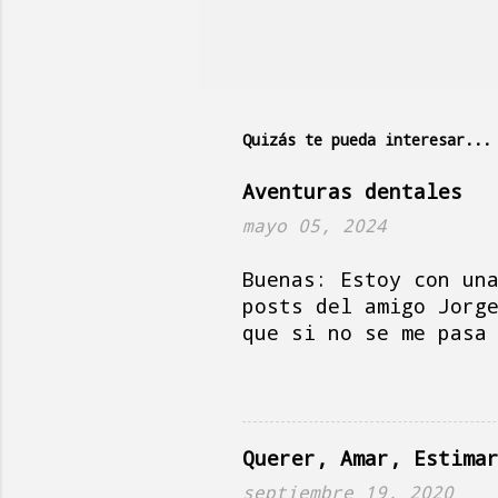
e
n
t
a
r
Quizás te pueda interesar...
i
Aventuras dentales
o
mayo 05, 2024
s
Buenas: Estoy con un
posts del amigo Jorg
que si no se me pasa
en Holanda, es solea
mientras la señora P
como un puñetero pos
palabras, escribir c
Querer, Amar, Estima
Paquito por el día d
pero tampoco mucho y
septiembre 19, 2020