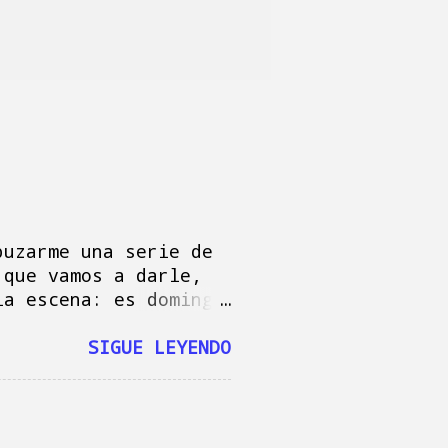
puzarme una serie de
 que vamos a darle,
la escena: es domingo
Baby Reindeer "
 Mac, escribiendo
SIGUE LEYENDO
 escribir estas
s y felicitar a Mamá
re llego a tiempo,
ndo coladas,