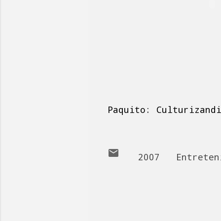
Paquito: Culturizand
2007
Entreten
C
o
m