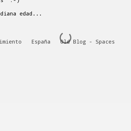
as" :-)
ediana edad...
imiento
España
Old Blog - Spaces