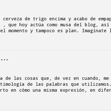
a cerveza de trigo encima y acabo de empa
e , que hoy actúa como musa del blog, así
 el momento y tampoco es plan. Imagínate 
do, la tele vomita la serie de Netflix " 
aquito me mira desconsolada aporreando al
eso y hago la multitarea de ver la serie,
omentarios, mensajes, correos electrónico
r...
e la madre, porque soy un desastre, siemp
 ha sido un día de dimes y diretes, hacie
ga-platos y la sensación urgente de escri
que el blog languidezca. Al turrón... Al 
a de las cosas que, de vez en cuando, me
está lleno de costuras dentales provocada
timología de las palabras que utilizamos
del COVID ...
rto en cómo una misma expresión, en dife
labras que, en sí mismas, son ligerament
significación del objeto o de la acción 
s, en uno de esos momentos donde, en mi 