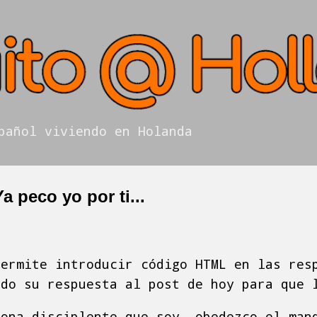
Ir al contenido principal
pañol viviendo en Holanda
a peco yo por ti...
permite introducir código HTML en las res
ado su respuesta al post de hoy para que 
sona disciplente que soy, obedezco el man