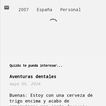
2007
España
Personal
C
o
m
e
n
t
a
Quizás te pueda interesar...
r
i
Aventuras dentales
o
mayo 05, 2024
s
Buenas: Estoy con una cerveza de
trigo encima y acabo de