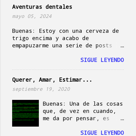
i
Aventuras dentales
o
mayo 05, 2024
s
Buenas: Estoy con una cerveza de
trigo encima y acabo de
empapuzarme una serie de posts
del amigo Jorge , que hoy actúa
como musa del blog, así que vamos
SIGUE LEYENDO
a darle, que si no se me pasa el
momento y tampoco es plan.
Querer, Amar, Estimar...
Imagínate la escena: es domingo
en Holanda, es soleado, la tele
septiembre 19, 2020
vomita la serie de Netflix " Baby
Reindeer " mientras la señora
Buenas: Una de las cosas
Paquito me mira desconsolada
que, de vez en cuando,
aporreando al Mac, escribiendo
me da por pensar, es
como un puñetero poseso y hago la
sobre la etimología de
multitarea de ver la serie,
las palabras que
SIGUE LEYENDO