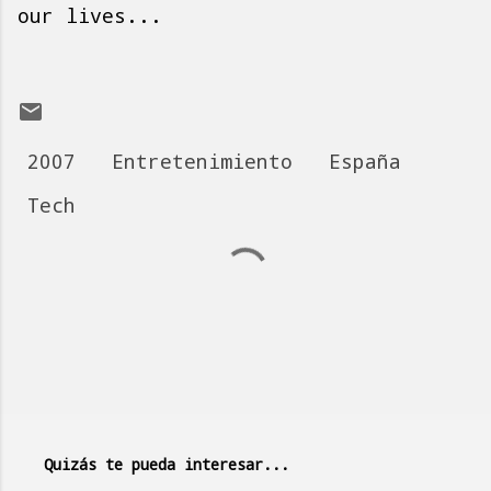
our lives...
2007
Entretenimiento
España
Tech
C
o
m
e
n
t
a
Quizás te pueda interesar...
r