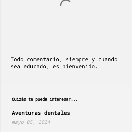
Todo comentario, siempre y cuando
P
sea educado, es bienvenido.
u
b
l
i
Quizás te pueda interesar...
c
a
Aventuras dentales
r
mayo 05, 2024
u
n