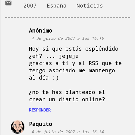
2007
España
Noticias
Anónimo
C
4 de julio de 2007 a las 16:16
o
Hoy sí que estás espléndido
m
¿eh? ... jejeje
e
gracias a tí y al RSS que te
n
tengo asociado me mantengo
t
al día :)
a
¿no te has planteado el
r
crear un diario online?
i
o
RESPONDER
s
Paquito
4 de julio de 2007 a las 16:34