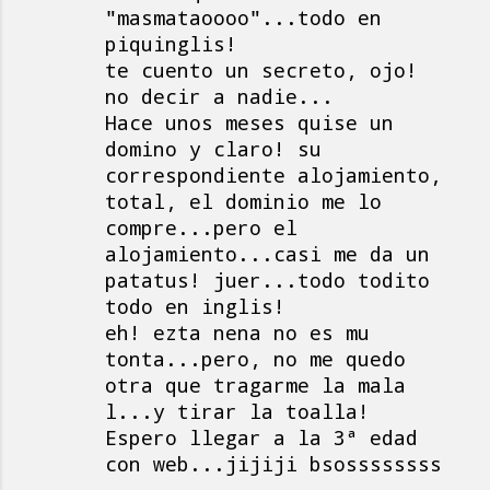
"masmataoooo"...todo en
m
piquinglis!
e
te cuento un secreto, ojo!
n
no decir a nadie...
t
Hace unos meses quise un
a
domino y claro! su
correspondiente alojamiento,
r
total, el dominio me lo
i
compre...pero el
o
alojamiento...casi me da un
s
patatus! juer...todo todito
todo en inglis!
eh! ezta nena no es mu
tonta...pero, no me quedo
otra que tragarme la mala
l...y tirar la toalla!
Espero llegar a la 3ª edad
con web...jijiji bsossssssss