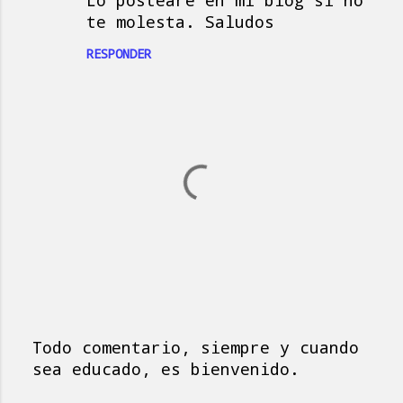
Lo posteare en mi blog si no
te molesta. Saludos
RESPONDER
Todo comentario, siempre y cuando
P
sea educado, es bienvenido.
u