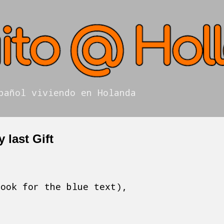
Ir al contenido principal
pañol viviendo en Holanda
 last Gift
look for the blue text),