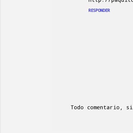
RESPONDER
Todo comentario, si
P
u
b