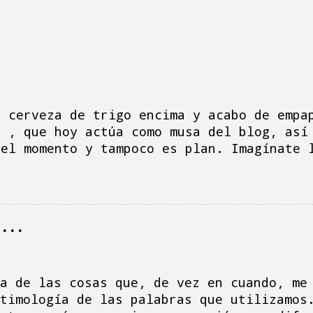
a cerveza de trigo encima y acabo de empa
e , que hoy actúa como musa del blog, así
 el momento y tampoco es plan. Imagínate 
do, la tele vomita la serie de Netflix " 
aquito me mira desconsolada aporreando al
eso y hago la multitarea de ver la serie,
omentarios, mensajes, correos electrónico
r...
e la madre, porque soy un desastre, siemp
 ha sido un día de dimes y diretes, hacie
ga-platos y la sensación urgente de escri
que el blog languidezca. Al turrón... Al 
a de las cosas que, de vez en cuando, me
está lleno de costuras dentales provocada
timología de las palabras que utilizamos