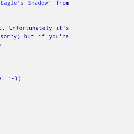
Eagle's Shadow
" from
t. Unfortunately it's
 sorry) but if you're
)
el ;-))