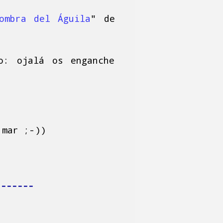
ombra del Águila
" de
o: ojalá os enganche
 mar ;-))
-------