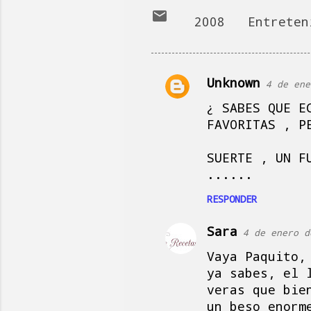
2008
Entreten
Unknown
4 de ene
C
¿ SABES QUE E
o
FAVORITAS , P
m
e
SUERTE , UN F
n
......
t
RESPONDER
a
r
Sara
4 de enero d
i
Vaya Paquito,
o
ya sabes, el 
s
veras que bie
un beso enorm