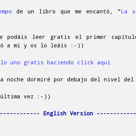
empo
de un libro que me encantó, "
La s
.
e podáis leer gratis el primer capítul
hó a mi y os lo leáis :-))
ulo uno gratis haciendo click aquí
ta noche dormiré por debajo del nivel del
 última vez :-))
------------ English Version -----------