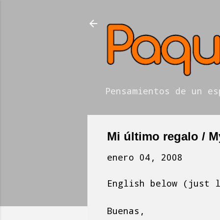
Pensamientos de un es
Mi último regalo / My
enero 04, 2008
English below (just 
Buenas,