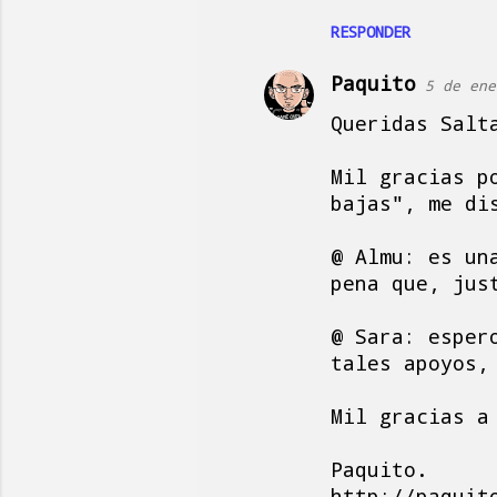
RESPONDER
Paquito
5 de ene
Queridas Salt
Mil gracias p
bajas", me di
@ Almu: es un
pena que, jus
@ Sara: esper
tales apoyos,
Mil gracias a
Paquito.
http://paquit