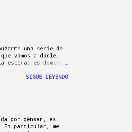
puzarme una serie de
 que vamos a darle,
la escena: es domingo
Baby Reindeer "
 Mac, escribiendo
SIGUE LEYENDO
 escribir estas
s y felicitar a Mamá
re llego a tiempo,
ndo coladas,
bir lo que sea, por
turrón, cierto: según
 da por pensar, es
s por mi precaución
. En particular, me