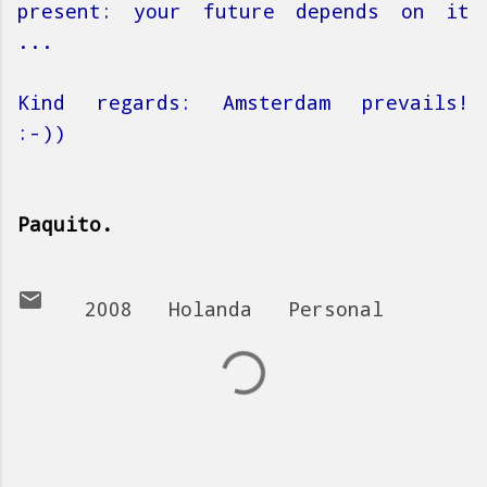
present: your future depends on it
...
Kind regards: Amsterdam prevails!
:-))
Paquito.
2008
Holanda
Personal
C
o
m
e
n