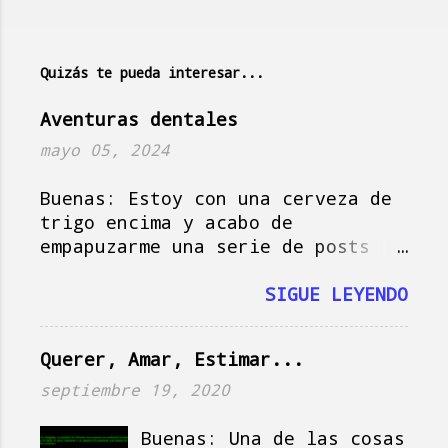
t
a
Quizás te pueda interesar...
r
i
Aventuras dentales
o
mayo 05, 2024
s
Buenas: Estoy con una cerveza de
trigo encima y acabo de
empapuzarme una serie de posts
del amigo Jorge , que hoy actúa
como musa del blog, así que vamos
SIGUE LEYENDO
a darle, que si no se me pasa el
momento y tampoco es plan.
Querer, Amar, Estimar...
Imagínate la escena: es domingo
en Holanda, es soleado, la tele
septiembre 19, 2020
vomita la serie de Netflix " Baby
Reindeer " mientras la señora
Buenas: Una de las cosas