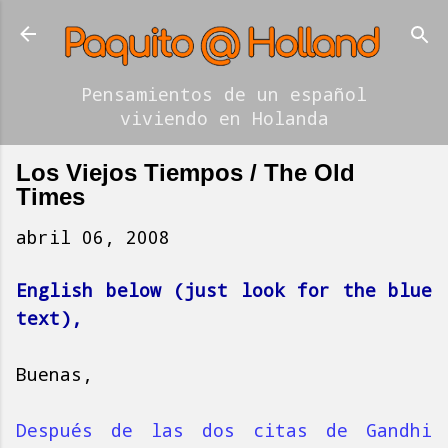
Ir al contenido principal
Pensamientos de un español
viviendo en Holanda
Los Viejos Tiempos / The Old
Times
abril 06, 2008
English below (just look for the blue
text),
Buenas,
Después de las dos citas de Gandhi