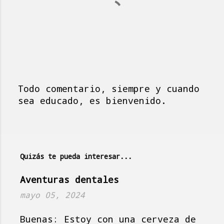
Todo comentario, siempre y cuando
P
sea educado, es bienvenido.
u
b
l
i
Quizás te pueda interesar...
c
a
Aventuras dentales
r
mayo 05, 2024
u
n
Buenas: Estoy con una cerveza de
c