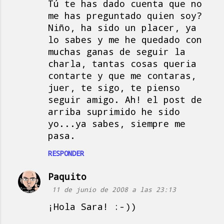
Tú te has dado cuenta que no
o
me has preguntado quien soy?
s
Niño, ha sido un placer, ya
lo sabes y me he quedado con
muchas ganas de seguir la
charla, tantas cosas queria
contarte y que me contaras,
juer, te sigo, te pienso
seguir amigo. Ah! el post de
arriba suprimido he sido
yo...ya sabes, siempre me
pasa.
RESPONDER
Paquito
11 de junio de 2008 a las 23:13
¡Hola Sara! :-))