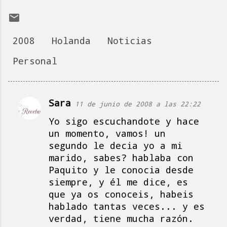
2008
Holanda
Noticias
Personal
Sara
11 de junio de 2008 a las 22:22
C
Yo sigo escuchandote y hace
o
un momento, vamos! un
m
segundo le decia yo a mi
e
marido, sabes? hablaba con
n
Paquito y le conocia desde
t
siempre, y él me dice, es
a
que ya os conoceis, habeis
hablado tantas veces... y es
r
verdad, tiene mucha razón.
i