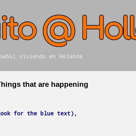
Ir al contenido principal
pañol viviendo en Holanda
hings that are happening
look for the blue text),