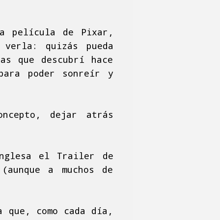
a película de Pixar,
 verla: quizás pueda
sas que descubrí hace
para poder sonreír y
ncepto, dejar atrás
nglesa el Trailer de
 (aunque a muchos de
a que, como cada día,