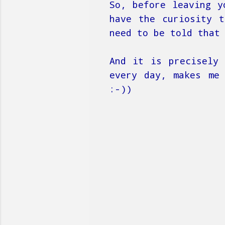
So, before leaving y
have the curiosity 
need to be told that
And it is precisely 
every day, makes me 
:-))