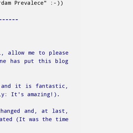
rdam Prevalece" :-))
------
l, allow me to please
one has put this blog
 and it is fantastic,
ly: It's amazing!).
changed and, at last,
ated (It was the time