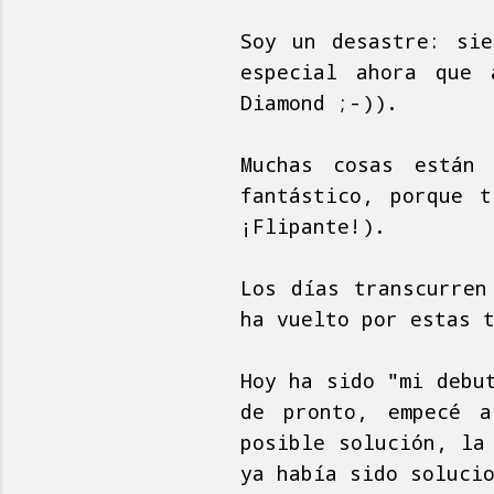
Soy un desastre: sie
especial ahora que 
Diamond ;-)).
Muchas cosas están
fantástico, porque t
¡Flipante!).
Los días transcurren
ha vuelto por estas 
Hoy ha sido "mi debu
de pronto, empecé a
posible solución, la
ya había sido soluci