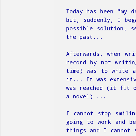
Today has been "my d
but, suddenly, I beg
possible solution, s
the past...
Afterwards, when wri
record by not writin
time) was to write a
it... It was extensi
was reached (it fit 
a novel) ...
I cannot stop smilin
going to work and be
things and I cannot 