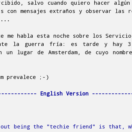
rcibido, salvo cuando quiero hacer algún
as con mensajes extraños y observar las r
s...
ce me habla esta noche sobre los Servicio
nte la guerra fría: es tarde y hay 3
n un lugar de Amsterdam, de cuyo nombr
am prevalece ;-)
------------ English Version ------------
bout being the "techie friend" is that, w