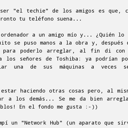
ser "el techie" de los amigos es que, 
pronto tu teléfono suena...
 ordenador a un amigo mío y... ¿Quién lo 
uito se puso manos a la obra y, después 
n para poderlo arreglar, al fin di con
a los señores de Toshiba: ya podrían p
alar una de sus máquinas a veces s
 estar haciendo otras cosas pero, al mis
ar a los demás... Se me da bien arregla
ablos! En el fondo me gusta :-))
mpí un "Network Hub" (un aparato que sir