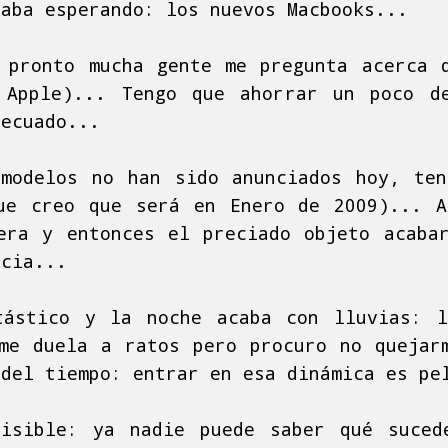
taba esperando: los nuevos Macbooks...
 pronto mucha gente me pregunta acerca 
 Apple)... Tengo que ahorrar un poco d
decuado...
modelos no han sido anunciados hoy, te
ue creo que será en Enero de 2009)... 
era y entonces el preciado objeto acaba
ncia...
tástico y la noche acaba con lluvias: l
me duela a ratos pero procuro no quejar
 del tiempo: entrar en esa dinámica es pe
visible: ya nadie puede saber qué suced