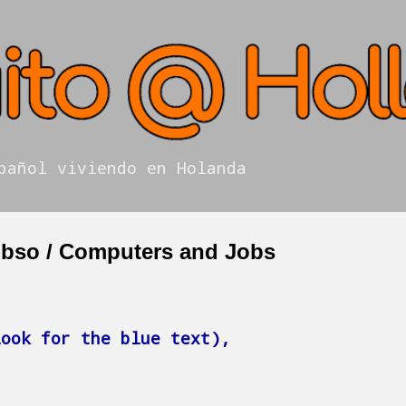
Ir al contenido principal
pañol viviendo en Holanda
obso / Computers and Jobs
look for the blue text),