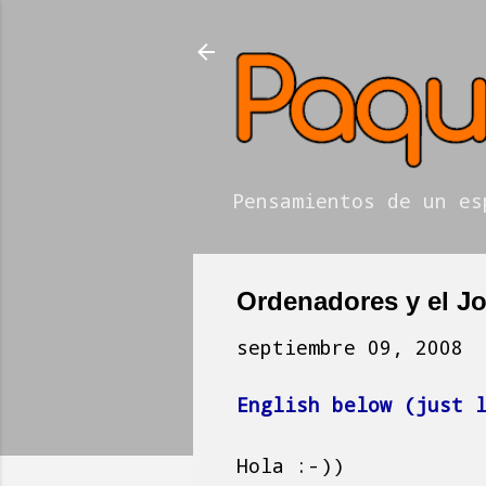
Pensamientos de un es
Ordenadores y el J
septiembre 09, 2008
English below (just 
Hola :-))