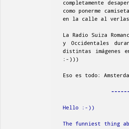
completamente desape
como ponerme camiset
en la calle al verla
La Radio Suiza Roman
y Occidentales dura
distintas imágenes e
:-)))
Eso es todo: Amsterd
-----
Hello :-))
The funniest thing a