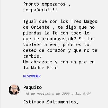
Pronto empezamos ,
m
compañero!!!!
e
n
Igual que con los Tres Magos
t
de Oriente , te digo que no
a
pierdas la fe con todo lo
que te propongas,ok? Si los
r
vuelves a ver, pídeles tu
i
deseo de corazón y que no te
o
cambie.
s
Un abrazote y con un pie en
la Madre Eire
RESPONDER
Paquito
16 de noviembre de 2009 a las 9:34
Estimada Saltamontes,