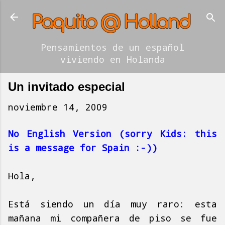
Ir al contenido principal
Pensamientos de un español
viviendo en Holanda
Un invitado especial
noviembre 14, 2009
No English Version (sorry Kids: this
is a message for Spain :-))
Hola,
Está siendo un día muy raro: esta
mañana mi compañera de piso se fue