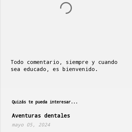
Todo comentario, siempre y cuando
P
sea educado, es bienvenido.
u
b
l
i
Quizás te pueda interesar...
c
a
Aventuras dentales
r
mayo 05, 2024
u