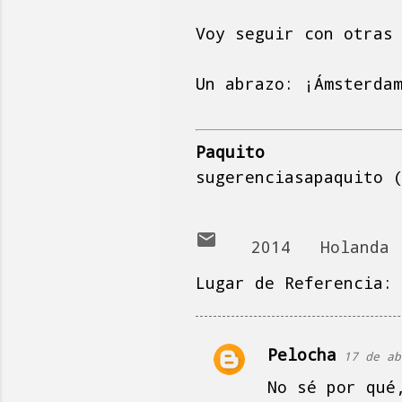
Voy seguir con otras
Un abrazo: ¡Ámsterda
Paquito
sugerenciasapaquito 
2014
Holanda
Lugar de Referencia
Pelocha
17 de ab
C
No sé por qué
o