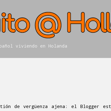
Ir al contenido principal
pañol viviendo en Holanda
tión de vergüenza ajena: el Blogger es