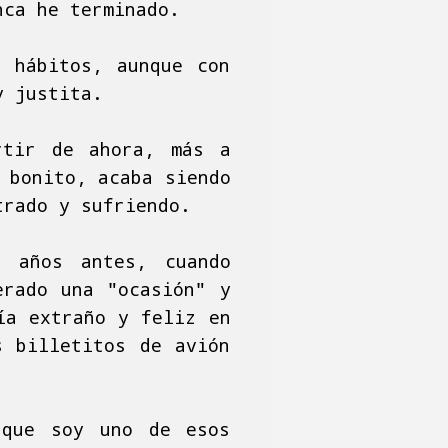
nca he terminado.
s hábitos, aunque con
y justita.
rtir de ahora, más a
 bonito, acaba siendo
trado y sufriendo.
e años antes, cuando
erado una "ocasión" y
ía extraño y feliz en
s billetitos de avión
 que soy uno de esos