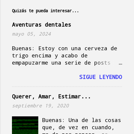
i
Quizás te pueda interesar...
c
a
Aventuras dentales
r
mayo 05, 2024
u
n
Buenas: Estoy con una cerveza de
c
trigo encima y acabo de
o
empapuzarme una serie de posts
m
del amigo Jorge , que hoy actúa
e
como musa del blog, así que vamos
SIGUE LEYENDO
n
a darle, que si no se me pasa el
t
momento y tampoco es plan.
a
Querer, Amar, Estimar...
Imagínate la escena: es domingo
r
en Holanda, es soleado, la tele
septiembre 19, 2020
i
vomita la serie de Netflix " Baby
o
Reindeer " mientras la señora
Buenas: Una de las cosas
Paquito me mira desconsolada
que, de vez en cuando,