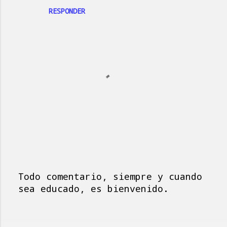
RESPONDER
Todo comentario, siempre y cuando
P
sea educado, es bienvenido.
u
b
l