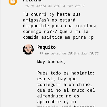
C
16 de marzo de 2016 a las 20:07
o
Tu churri (y hasta sus
m
amigos/as) no estará
e
disponible para una comilona
n
conmigo no??? Que a mí la
t
comida asiática me pirra :p
a
Paquito
r
17 de marzo de 2016 a las 10:20
i
Muy buenas,
o
s
Pues todo es hablarlo:
eso sí, hay que
conseguir a un chino,
que si no el truco del
almendruco no es
aplicable (y mi