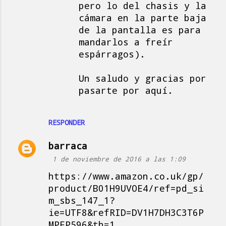
pero lo del chasis y la
cámara en la parte baja
de la pantalla es para
mandarlos a freír
espárragos).
Un saludo y gracias por
pasarte por aquí.
RESPONDER
barraca
1 de noviembre de 2016 a las 1:09
https://www.amazon.co.uk/gp/
product/B01H9UVOE4/ref=pd_si
m_sbs_147_1?
ie=UTF8&refRID=DV1H7DH3C3T6P
MPFP596&th=1