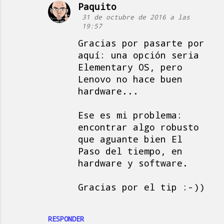
t
Paquito
31 de octubre de 2016 a las
a
19:57
r
Gracias por pasarte por
i
aquí: una opción seria
o
Elementary OS, pero
s
Lenovo no hace buen
hardware...
Ese es mi problema:
encontrar algo robusto
que aguante bien El
Paso del tiempo, en
hardware y software.
Gracias por el tip :-))
RESPONDER