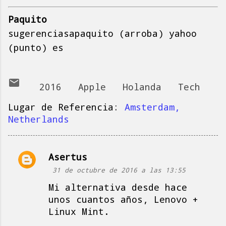
Paquito
sugerenciasapaquito (arroba) yahoo
(punto) es
2016
Apple
Holanda
Tech
Lugar de Referencia:
Amsterdam,
Netherlands
Asertus
C
31 de octubre de 2016 a las 13:55
o
Mi alternativa desde hace
m
unos cuantos años, Lenovo +
e
Linux Mint.
n