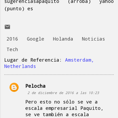
sugerenciasapaquito (arroba) yahoo
(punto) es
2016
Google
Holanda
Noticias
Tech
Lugar de Referencia:
Amsterdam,
Netherlands
Pelocha
C
2 de diciembre de 2016 a las 10:23
o
Pero esto no sólo se ve a
m
escala empresarial Paquito,
e
se ve también a escala
n