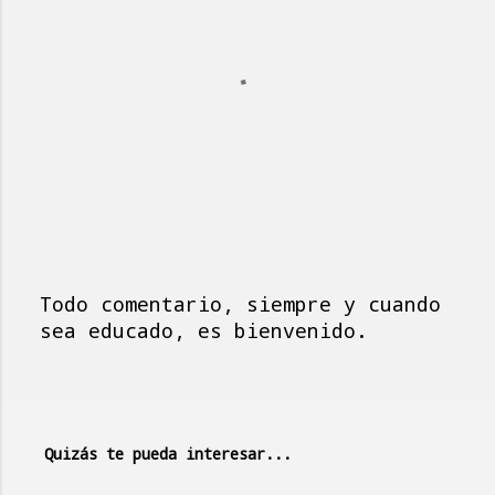
Todo comentario, siempre y cuando
P
sea educado, es bienvenido.
u
b
l
i
Quizás te pueda interesar...
c
a