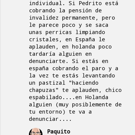
individual. Si Pedrito está
t
cobrando la pensión de
a
invalidez permanente, pero
le parece poco y se saca
r
unas perricas limpiando
i
cristales, en España le
o
aplauden, en holanda poco
s
tardaría alguien en
denunciarte. Si estás en
españa cobrando el paro y a
la vez te estás levantando
un pastizal "haciendo
chapuzas" te aplauden, chico
espabilado....en Holanda
alguien (muy posiblemente de
tu entorno) te va a
denunciar....
Paquito