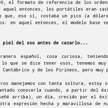
00, el formato de referencia de los orden
r aquel entonces, los portátiles eran cac
) que, eso sí, costaba un pico (a dólar
os: en aquel entonces, el modelo base s
a piel del oso antes de cazarlo...
ranero español, cosa curiosa, tenien
 lo que se dice tener osos, tenemos muy
l Cantábrico y de los Pirineos, pero muy 
tros manejamos con tanta soltura, estoy s
antado conocerla cuando, a partir del éx
señé arriba), un día, crecido por el éxi
otra expresión hecha y maravillosa de n