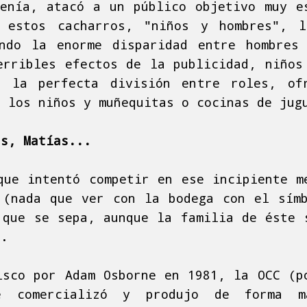
enía, atacó a un público objetivo muy e
 estos cacharros, "niños y hombres", 
ndo la enorme disparidad entre hombres
erribles efectos de la publicidad, niños
n la perfecta división entre roles, ofr
a los niños y muñequitas o cocinas de jug
as, Matías...
que intentó competir en ese incipiente m
 (nada que ver con la bodega con el sím
 que se sepa, aunque la familia de éste 
).
isco por Adam Osborne en 1981, la OCC (p
e comercializó y produjo de forma m