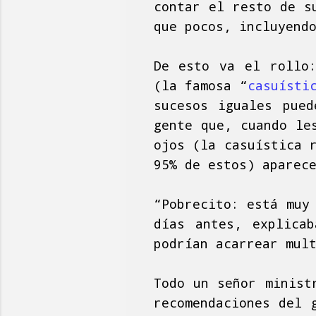
contar el resto de s
que pocos, incluyend
De esto va el rollo:
(la famosa “
casuísti
sucesos iguales pued
gente que, cuando le
ojos (la casuística 
95% de estos) aparec
“Pobrecito: está muy
días antes, explica
podrían acarrear mul
Todo un señor minist
recomendaciones del 