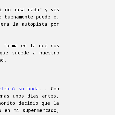
í no pasa nada” y ves
o buenamente puede o,
uera la autopista por
a forma en la que nos
que sucede a nuestro
ad.
elebró su boda
... Con
enas unos días antes,
ñorito decidió que la
o en mi supermercado,