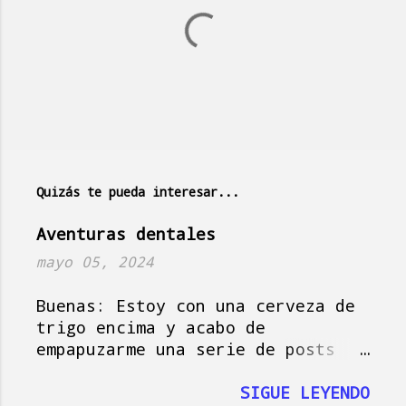
C
o
m
e
n
t
a
Quizás te pueda interesar...
r
i
Aventuras dentales
o
mayo 05, 2024
s
Buenas: Estoy con una cerveza de
trigo encima y acabo de
empapuzarme una serie de posts
del amigo Jorge , que hoy actúa
como musa del blog, así que vamos
SIGUE LEYENDO