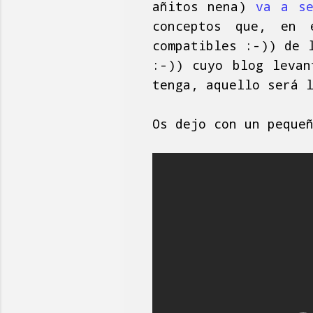
añitos nena)
va a se
conceptos que, en 
compatibles :-)) de 
:-)) cuyo blog levan
tenga, aquello será 
Os dejo con un peque