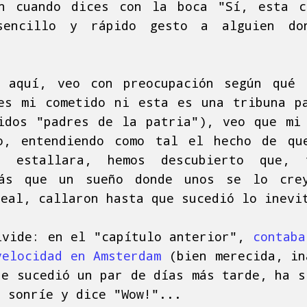
en cuando dices con la boca "Sí, esta c
sencillo y rápido gesto a alguien do
r aquí, veo con preocupación según qué 
es mi cometido ni esta es una tribuna p
idos "padres de la patria"), veo que mi
do, entendiendo como tal el hecho de qu
ia estallara, hemos descubierto que, 
ás que un sueño donde unos se lo cre
real, callaron hasta que sucedió lo inevi
lvide: en el "capítulo anterior",
contaba
velocidad en Amsterdam
(bien merecida, in
ue sucedió un par de días más tarde, ha s
o sonríe y dice "Wow!"...