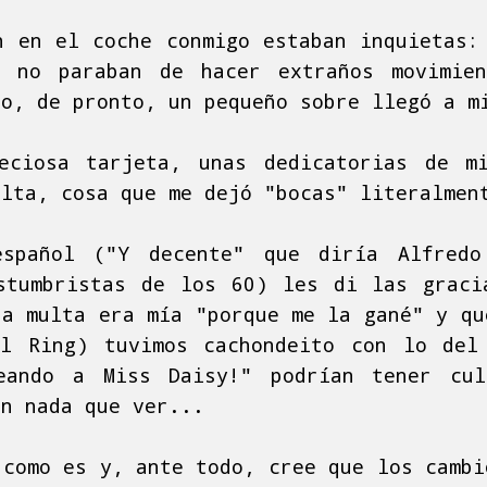
n en el coche conmigo estaban inquietas:
s no paraban de hacer extraños movimien
do, de pronto, un pequeño sobre llegó a m
eciosa tarjeta, unas dedicatorias de m
ulta, cosa que me dejó "bocas" literalmen
español ("Y decente" que diría Alfred
stumbristas de los 60) les di las grac
sa multa era mía "porque me la gané" y qu
l Ring) tuvimos cachondeito con lo del
eando a Miss Daisy!" podrían tener cu
an nada que ver...
 como es y, ante todo, cree que los cambi