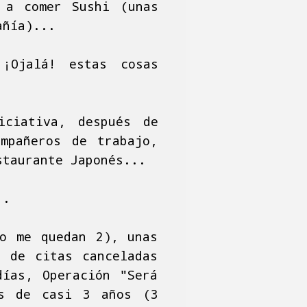
 a comer Sushi (unas
añía)...
 ¡Ojalá! estas cosas
iciativa, después de
mpañeros de trabajo,
staurante Japonés...
..
lo me quedan 2), unas
r de citas canceladas
días, Operación "Será
és de casi 3 años (3