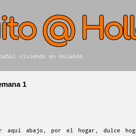
Ir al contenido principal
pañol viviendo en Holanda
Semana 1
r aquí abajo, por el hogar, dulce hog