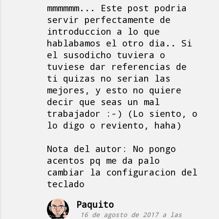
mmmmmm... Este post podria
m
servir perfectamente de
e
introduccion a lo que
n
hablabamos el otro dia.. Si
t
el susodicho tuviera o
a
tuviese dar referencias de
ti quizas no serian las
r
mejores, y esto no quiere
i
decir que seas un mal
o
trabajador :-) (Lo siento, o
s
lo digo o reviento, haha)
Nota del autor: No pongo
acentos pq me da palo
cambiar la configuracion del
teclado
Paquito
16 de agosto de 2017 a las