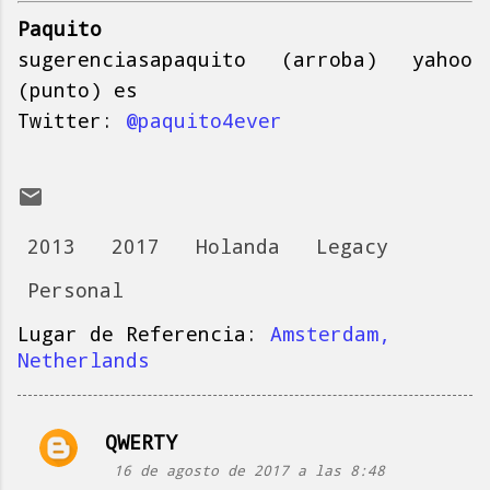
Paquito
sugerenciasapaquito (arroba) yahoo
(punto) es
Twitter:
@paquito4ever
2013
2017
Holanda
Legacy
Personal
Lugar de Referencia:
Amsterdam,
Netherlands
QWERTY
C
16 de agosto de 2017 a las 8:48
o