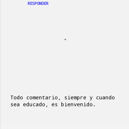
RESPONDER
Todo comentario, siempre y cuando
P
sea educado, es bienvenido.
u
b
l