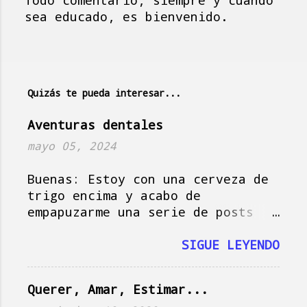
Todo comentario, siempre y cuando
P
sea educado, es bienvenido.
u
b
l
i
Quizás te pueda interesar...
c
a
Aventuras dentales
r
mayo 05, 2024
u
n
Buenas: Estoy con una cerveza de
c
trigo encima y acabo de
o
empapuzarme una serie de posts
m
del amigo Jorge , que hoy actúa
e
como musa del blog, así que vamos
SIGUE LEYENDO
n
a darle, que si no se me pasa el
t
momento y tampoco es plan.
a
Querer, Amar, Estimar...
Imagínate la escena: es domingo
r