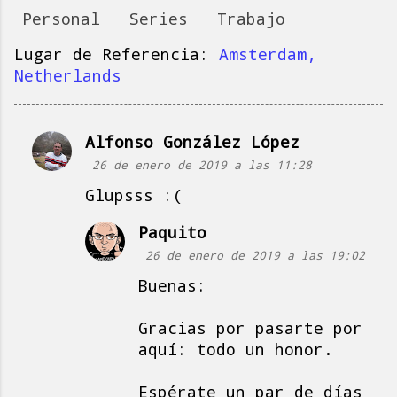
Personal
Series
Trabajo
Lugar de Referencia:
Amsterdam,
Netherlands
Alfonso González López
C
26 de enero de 2019 a las 11:28
o
Glupsss :(
m
e
Paquito
n
26 de enero de 2019 a las 19:02
t
Buenas:
a
r
Gracias por pasarte por
i
aquí: todo un honor.
o
Espérate un par de días
s